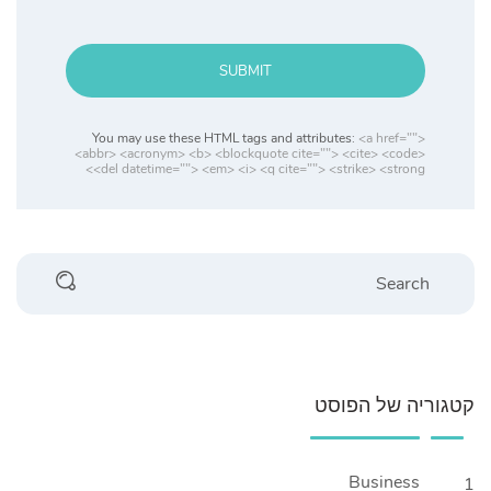
SUBMIT
You may use these HTML tags and attributes:
<a href="">
<abbr> <acronym> <b> <blockquote cite=""> <cite> <code>
<del datetime=""> <em> <i> <q cite=""> <strike> <strong>
Search
קטגוריה של הפוסט
Business
1